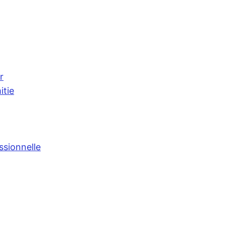
r
itie
ssionnelle