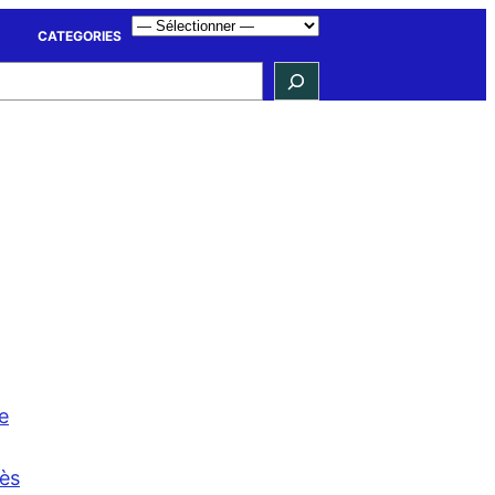
CATEGORIES
e
cès