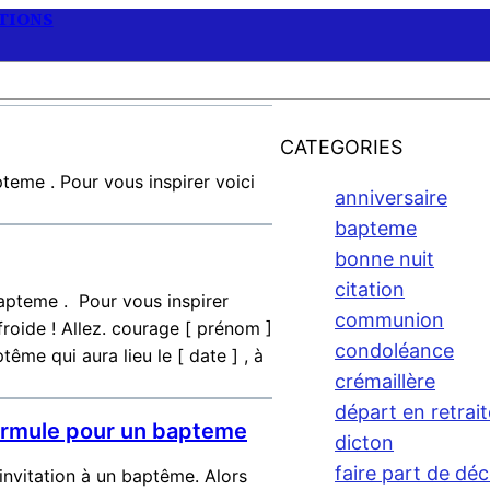
ATIONS
CATEGORIES
teme . Pour vous inspirer voici
anniversaire
bapteme
bonne nuit
citation
apteme . Pour vous inspirer
communion
oide ! Allez. courage [ prénom ]
condoléance
ême qui aura lieu le [ date ] , à
crémaillère
départ en retrait
formule pour un bapteme
dicton
faire part de dé
 invitation à un baptême. Alors