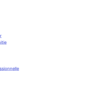
r
itie
ssionnelle