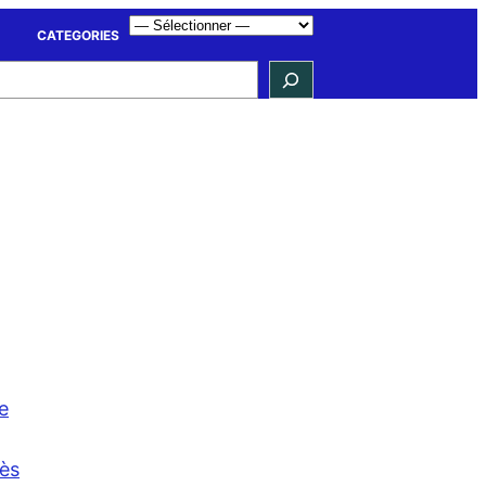
CATEGORIES
e
cès