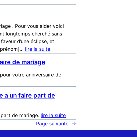
iage . Pour vous aider voici
sont longtemps cherché sans
 faveur d’une éclipse, et
! [prénom]…
lire la suite
aire de mariage
our votre anniversaire de
 a un faire part de
 part de mariage.
lire la suite
Page suivante
→