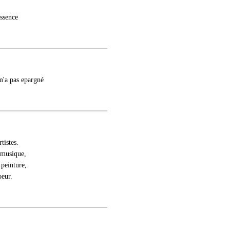
essence
m'a pas epargné
tistes.
 musique,
 peinture,
oeur.