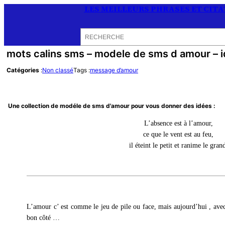
LES MEILLEURS PHRASES ET CIT
Rechercher
mots calins sms – modele de sms d amour – 
Catégories
:
Non classé
Tags :
message d’amour
Une collection de modéle de sms d'amour pour vous donner des idées :
L’absence est à l’amour,
ce que le vent est au feu,
il éteint le petit et ranime le gran
L’amour c’ est comme le jeu de pile ou face, mais aujourd’hui , avec 
bon côté …