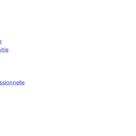
r
itie
ssionnelle