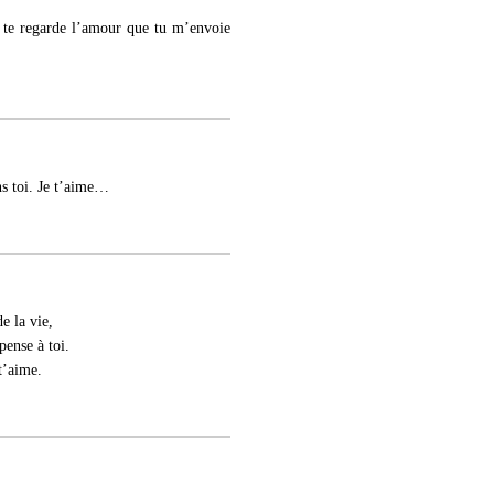
e te regarde l’amour que tu m’envoie
ns toi. Je t’aime…
e la vie,
pense à toi.
 t’aime.