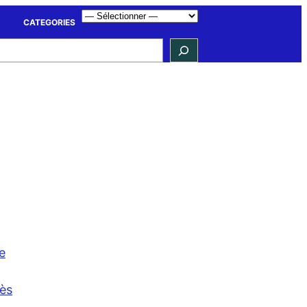
CATEGORIES
e
cès