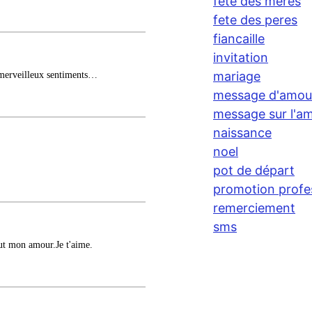
fete des meres
fete des peres
fiancaille
invitation
mariage
 merveilleux sentiments…
message d'amou
message sur l'am
naissance
noel
pot de départ
promotion profe
remerciement
sms
ut mon amour.Je t'aime.