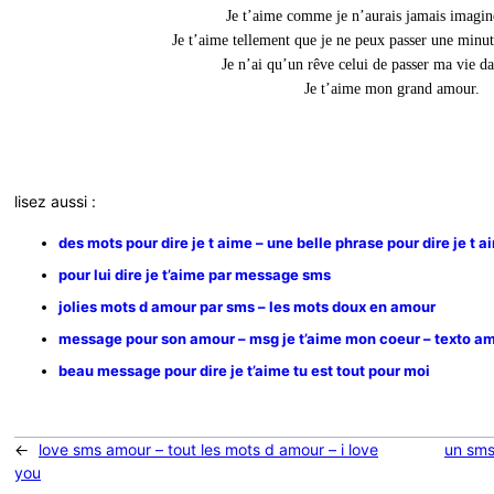
Je t’aime comme je n’aurais jamais imaginé
Je t’aime tellement que je ne peux passer une minute
Je n’ai qu’un rêve celui de passer ma vie da
Je t’aime mon grand amour.
lisez aussi :
des mots pour dire je t aime – une belle phrase pour dire je t a
pour lui dire je t’aime par message sms
jolies mots d amour par sms – les mots doux en amour
message pour son amour – msg je t’aime mon coeur – texto a
beau message pour dire je t’aime tu est tout pour moi
←
love sms amour – tout les mots d amour – i love
un sms
you