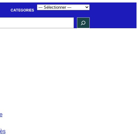
CATEGORIES
e
cès