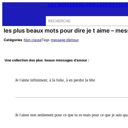
LES MEILLEURS PHRASES ET CIT
Rechercher
les plus beaux mots pour dire je t aime – me
Catégories
:
Non classé
Tags :
message d’amour
Une collection des plus beaux messages d'amour :
Je t'aime infiniment, à la folie, à en perdre la tête.
Je t'aime non seulement pour ce que tu es mais pour ce que je suis 