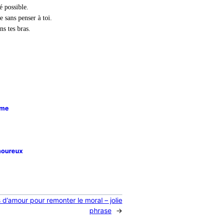
 possible.
 sans penser à toi.
ns tes bras.
ime
moureux
 d’amour pour remonter le moral – jolie
phrase
→