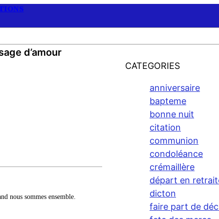
ATIONS
ssage d’amour
CATEGORIES
anniversaire
bapteme
bonne nuit
citation
communion
condoléance
crémaillère
départ en retrait
dicton
quand nous sommes ensemble.
faire part de dé