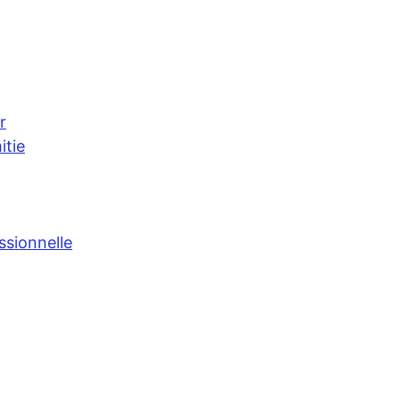
r
itie
ssionnelle