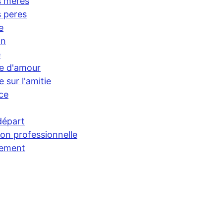
s meres
s peres
e
on
e
e d'amour
 sur l'amitie
ce
départ
on professionnelle
iement