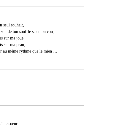
n seul souhait,
u son de ton souffle sur mon cou,
res sur ma joue,
gts sur ma peau,
cœur au même rythme que le mien …
 âme soeur.