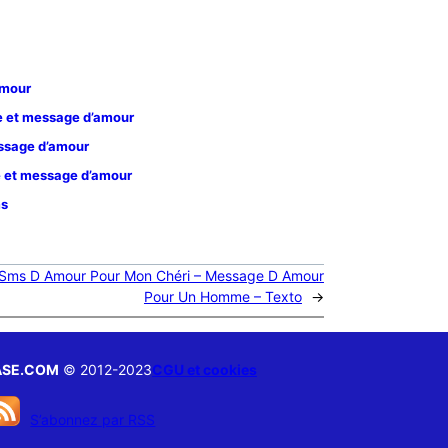
amour
me et message d’amour
essage d’amour
 et message d’amour
ms
Sms D Amour Pour Mon Chéri – Message D Amour
Pour Un Homme – Texto
→
ASE.COM
© 2012-2023
CGU et cookies
S’abonnez par RSS