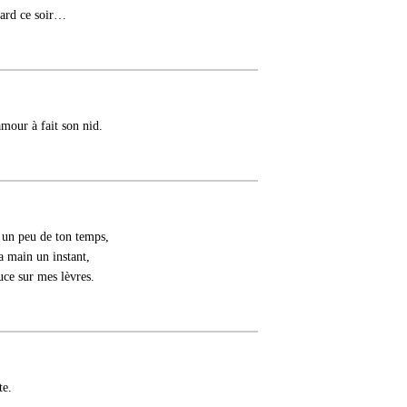
 tard ce soir…
'amour à fait son nid.
 un peu de ton temps,
a main un instant,
ouce sur mes lèvres.
te.