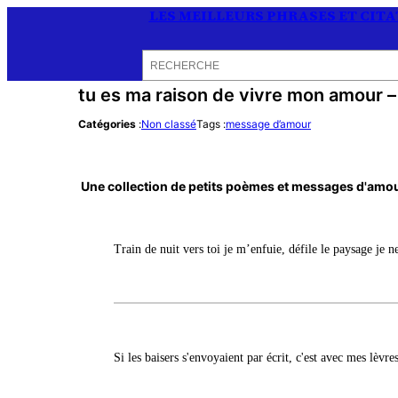
LES MEILLEURS PHRASES ET CIT
Rechercher
tu es ma raison de vivre mon amour 
Catégories
:
Non classé
Tags :
message d’amour
Une collection de petits poèmes et messages d'amou
Train de nuit vers toi je m’enfuie, défile le paysage je n
Si les baisers s'envoyaient par écrit, c'est avec mes lèvr