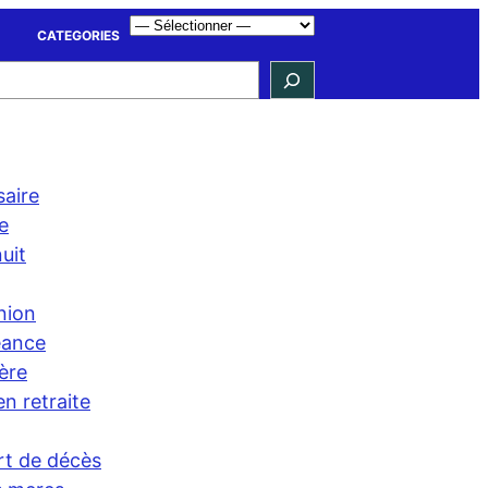
CATEGORIES
saire
e
uit
ion
éance
ère
n retraite
art de décès