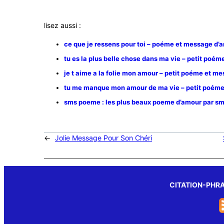
lisez aussi :
ce que je ressens pour toi – poéme et message d’
tu es la plus belle chose dans ma vie – petit poé
je t aime a la folie mon amour – petit poéme et m
tu me manque mon amour de ma vie – petit poéme
sms poeme : les plus beaux poeme d’amour par s
←
Jolie Message Pour Son Chéri
CITATION-PHR