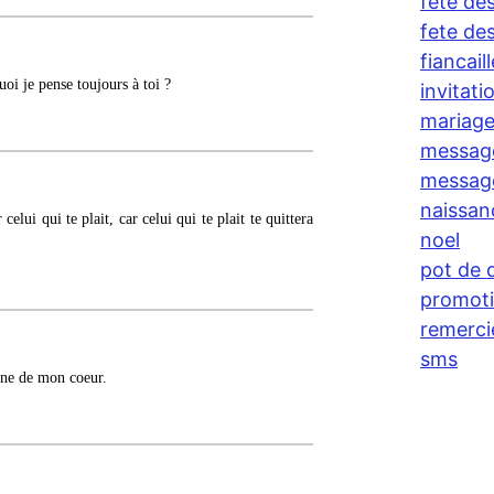
fete de
fete de
fiancaill
oi je pense toujours à toi ?
invitati
mariag
messag
message
naissan
celui qui te plait, car celui qui te plait te quittera
noel
pot de 
promoti
remerc
sms
lune de mon coeur.