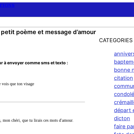
ATIONS
– petit poème et message d’amour
CATEGORIES
anniver
baptem
r à envoyer comme sms et texto :
bonne n
citation
e vois que ton visage
commun
condol
crémaill
départ e
dicton
es, mon chéri, que tu lirais ces mots d'amour.
faire p