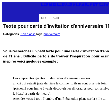
LES MEILLEURS PHRASES ET CIT
Rechercher
Texte pour carte d’invitation d’anniversaire 11
Catégories
:
Non classé
Tags :
anniversaire
Vous recherchez un petit texte pour une carte d'invitation d'ann
de 11 ans . Difficile parfois de trouver l'inspiration pour éc
inspirer voici quelques exemple :
Des empreintes géantes … des restes d’animaux dévorés …
un cri qui retenti juste derrière la colline … ils ne sont plus très loin !
[prénom] vous invite à venir découvrir les dinosaures pour son annive
le [date] à partir de [heure].
Attendez-vous à tout, l’ombre d’un Ptéranodon plane sur la ville …