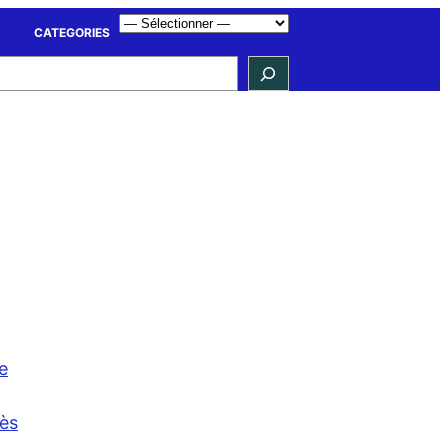
CATEGORIES
e
cès