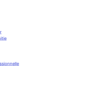
r
itie
ssionnelle