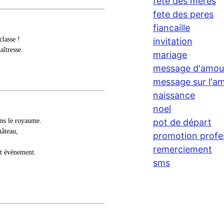
fete des meres
fete des peres
fiancaille
classe !
invitation
aîtresse.
mariage
message d'amou
message sur l'am
naissance
noel
ans le royaume.
pot de départ
hâteau,
promotion profe
remerciement
et évènement.
sms