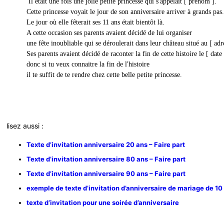
Il était une fois une jolie petite princesse qui s'appelait [ prénom ].
Cette princesse voyait le jour de son anniversaire arriver à grands pas.
Le jour où elle fêterait ses 11 ans était bientôt là.
A cette occasion ses parents avaient décidé de lui organiser
une fête inoubliable qui se déroulerait dans leur château situé au [ adr
Ses parents avaient décidé de raconter la fin de cette histoire le [ dat
donc si tu veux connaitre la fin de l'histoire
il te suffit de te rendre chez cette belle petite princesse.
lisez aussi :
Texte d’invitation anniversaire 20 ans – Faire part
Texte d’invitation anniversaire 80 ans – Faire part
Texte d’invitation anniversaire 90 ans – Faire part
exemple de texte d’invitation d’anniversaire de mariage de 10
texte d’invitation pour une soirée d’anniversaire