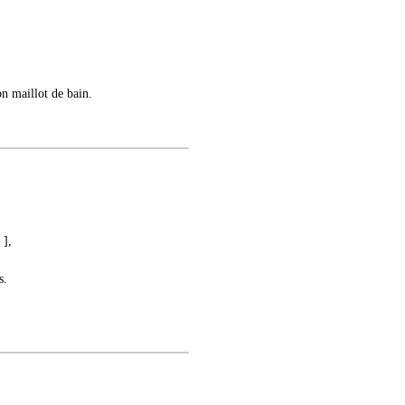
ton maillot de bain.
 ],
s.