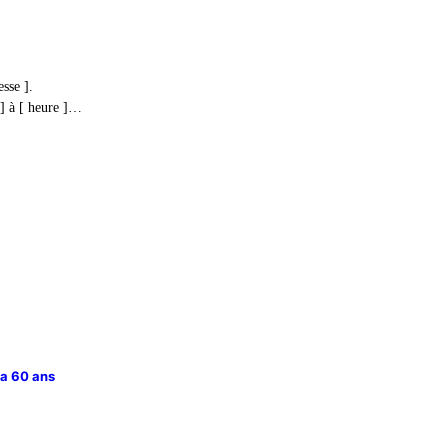
esse ].
e ] à [ heure ]…
 a 60 ans