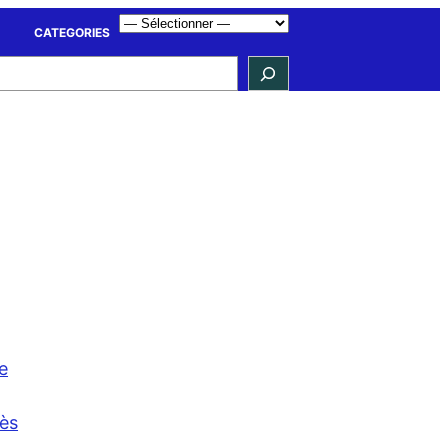
CATEGORIES
e
cès