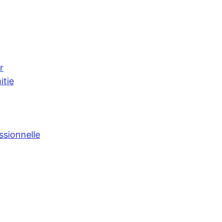
r
itie
ssionnelle