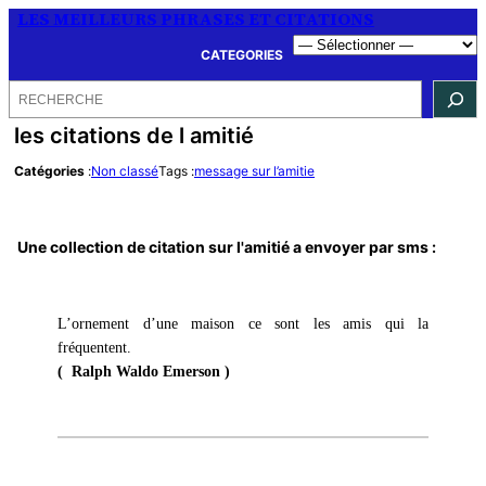
LES MEILLEURS PHRASES ET CITATIONS
CATEGORIES
Rechercher
les citations de l amitié
Catégories
:
Non classé
Tags :
message sur l’amitie
Une collection de citation sur l'amitié a envoyer par sms :
L’ornement d’une maison ce sont les amis qui la
fréquentent.
( Ralph Waldo Emerson )